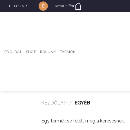
Skip
PÉNZTÁR
Kosár /
Ft
0
0
to
content
FŐOLDAL
SHOP
RÓLUNK
FARMOK
KEZDŐLAP
/
EGYÉB
Egy termék se felelt meg a keresésnek.