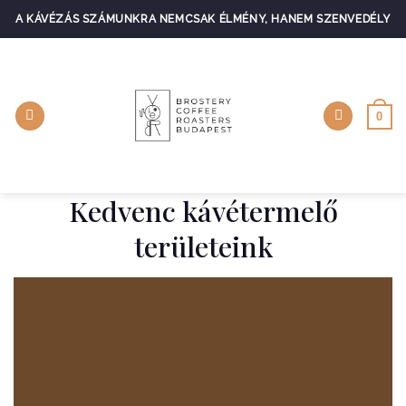
Skip
A KÁVÉZÁS SZÁMUNKRA NEMCSAK ÉLMÉNY, HANEM SZENVEDÉLY
to
content
0
Kedvenc kávétermelő
területeink